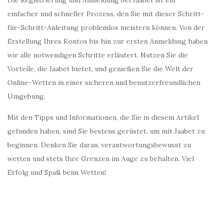
Die Registrierung und Anmeldung bei Jaabet ist ein
einfacher und schneller Prozess, den Sie mit dieser Schritt-
für-Schritt-Anleitung problemlos meistern können. Von der
Erstellung Ihres Kontos bis hin zur ersten Anmeldung haben
wir alle notwendigen Schritte erläutert. Nutzen Sie die
Vorteile, die Jaabet bietet, und genießen Sie die Welt der
Online-Wetten in einer sicheren und benutzerfreundlichen
Umgebung.
Mit den Tipps und Informationen, die Sie in diesem Artikel
gefunden haben, sind Sie bestens gerüstet, um mit Jaabet zu
beginnen. Denken Sie daran, verantwortungsbewusst zu
wetten und stets Ihre Grenzen im Auge zu behalten. Viel
Erfolg und Spaß beim Wetten!