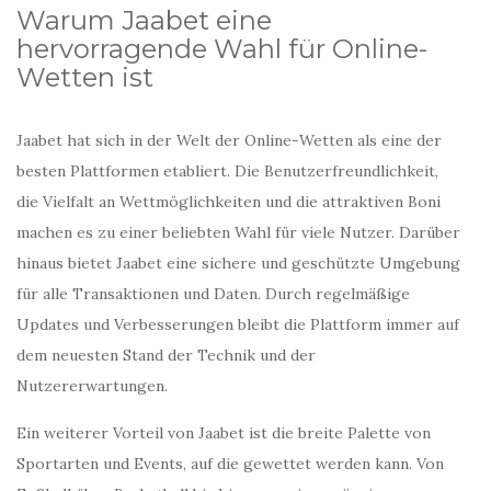
Warum Jaabet eine
hervorragende Wahl für Online-
Wetten ist
Jaabet hat sich in der Welt der Online-Wetten als eine der
besten Plattformen etabliert. Die Benutzerfreundlichkeit,
die Vielfalt an Wettmöglichkeiten und die attraktiven Boni
machen es zu einer beliebten Wahl für viele Nutzer. Darüber
hinaus bietet Jaabet eine sichere und geschützte Umgebung
für alle Transaktionen und Daten. Durch regelmäßige
Updates und Verbesserungen bleibt die Plattform immer auf
dem neuesten Stand der Technik und der
Nutzererwartungen.
Ein weiterer Vorteil von Jaabet ist die breite Palette von
Sportarten und Events, auf die gewettet werden kann. Von