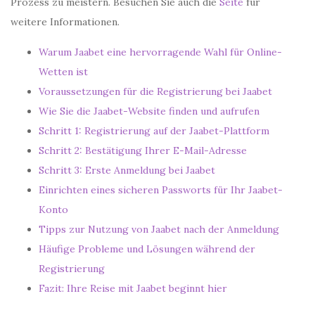
Prozess zu meistern. Besuchen Sie auch die
Seite
für
weitere Informationen.
Warum Jaabet eine hervorragende Wahl für Online-
Wetten ist
Voraussetzungen für die Registrierung bei Jaabet
Wie Sie die Jaabet-Website finden und aufrufen
Schritt 1: Registrierung auf der Jaabet-Plattform
Schritt 2: Bestätigung Ihrer E-Mail-Adresse
Schritt 3: Erste Anmeldung bei Jaabet
Einrichten eines sicheren Passworts für Ihr Jaabet-
Konto
Tipps zur Nutzung von Jaabet nach der Anmeldung
Häufige Probleme und Lösungen während der
Registrierung
Fazit: Ihre Reise mit Jaabet beginnt hier