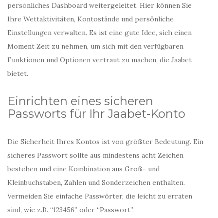
persönliches Dashboard weitergeleitet. Hier können Sie
Ihre Wettaktivitäten, Kontostände und persönliche
Einstellungen verwalten. Es ist eine gute Idee, sich einen
Moment Zeit zu nehmen, um sich mit den verfügbaren
Funktionen und Optionen vertraut zu machen, die Jaabet
bietet.
Einrichten eines sicheren
Passworts für Ihr Jaabet-Konto
Die Sicherheit Ihres Kontos ist von größter Bedeutung. Ein
sicheres Passwort sollte aus mindestens acht Zeichen
bestehen und eine Kombination aus Groß- und
Kleinbuchstaben, Zahlen und Sonderzeichen enthalten.
Vermeiden Sie einfache Passwörter, die leicht zu erraten
sind, wie z.B. “123456” oder “Passwort”.