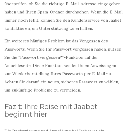
überprüfen, ob Sie die richtige E-Mail-Adresse eingegeben
haben und Ihren Spam-Ordner durchsehen. Wenn die E-Mail
immer noch fehlt, können Sie den Kundenservice von Jaabet
kontaktieren, um Unterstützung zu erhalten.
Ein weiteres häufiges Problem ist das Vergessen des
Passworts. Wenn Sie Ihr Passwort vergessen haben, nutzen
Sie die “Passwort vergessen?”-Funktion auf der
Anmeldeseite. Diese Funktion sendet Ihnen Anweisungen
zur Wiederherstellung Ihres Passworts per E-Mail zu.
Achten Sie darauf, ein neues, sicheres Passwort zu wählen,
um zukünftige Probleme zu vermeiden.
Fazit: Ihre Reise mit Jaabet
beginnt hier