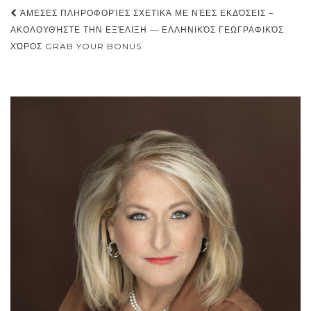
Post
ΆΜΕΣΕΣ ΠΛΗΡΟΦΟΡΊΕΣ ΣΧΕΤΙΚΆ ΜΕ ΝΈΕΣ ΕΚΔΌΣΕΙΣ –
navigation
ΑΚΟΛΟΥΘΉΣΤΕ ΤΗΝ ΕΞΈΛΙΞΗ — ΕΛΛΗΝΙΚΌΣ ΓΕΩΓΡΑΦΙΚΌΣ
ΧΏΡΟΣ GRAB YOUR BONUS