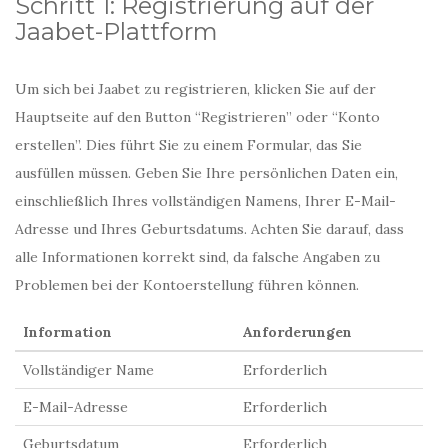
Schritt 1: Registrierung auf der
Jaabet-Plattform
Um sich bei Jaabet zu registrieren, klicken Sie auf der
Hauptseite auf den Button “Registrieren” oder “Konto
erstellen”. Dies führt Sie zu einem Formular, das Sie
ausfüllen müssen. Geben Sie Ihre persönlichen Daten ein,
einschließlich Ihres vollständigen Namens, Ihrer E-Mail-
Adresse und Ihres Geburtsdatums. Achten Sie darauf, dass
alle Informationen korrekt sind, da falsche Angaben zu
Problemen bei der Kontoerstellung führen können.
Information
Anforderungen
Vollständiger Name
Erforderlich
E-Mail-Adresse
Erforderlich
Geburtsdatum
Erforderlich